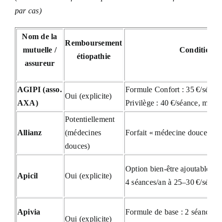
par cas)
Prendre RDV
Nom de la
Remboursement
mutuelle /
Conditions 
étiopathie
assureur
AGIPI (asso.
Formule Confort : 35 €/séanc
Oui (explicite)
AXA)
Privilège : 40 €/séance, max 
Potentiellement
Allianz
(médecines
Forfait « médecine douce » : 
douces)
Option bien-être ajoutable da
Apicil
Oui (explicite)
4 séances/an à 25–30 €/séanc
Apivia
Formule de base : 2 séances/
Oui (explicite)