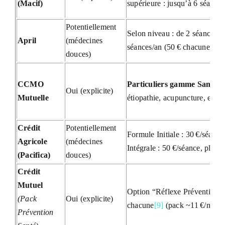
(Macif)
supérieure : jusqu’à 6 séances
Potentiellement
Selon niveau : de 2 séances/a
April
(médecines
séances/an (50 € chacune) au
douces)
CCMO
Particuliers gamme Santé
: 
Oui (explicite)
Mutuelle
étiopathie, acupuncture, etc.
Crédit
Potentiellement
Formule Initiale : 30 €/séanc
Agricole
(médecines
Intégrale : 50 €/séance, plafo
(Pacifica)
douces)
Crédit
Mutuel
Option “Réflexe Prévention Sa
(Pack
Oui (explicite)
chacune
[9]
(pack ~11 €/mois 
Prévention