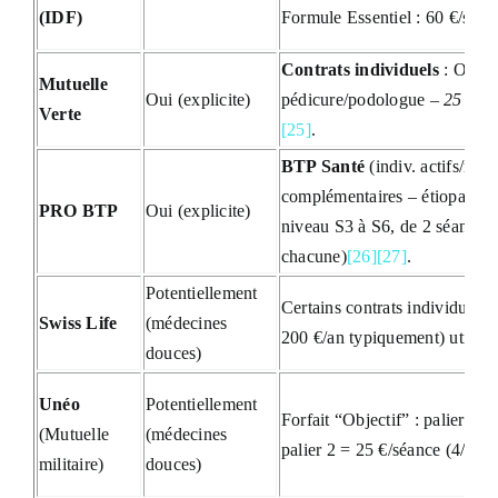
(IDF)
Formule Essentiel : 60 €/séa
Contrats individuels
: Ostéop
Mutuelle
Oui (explicite)
pédicure/podologue –
25 € pa
Verte
[25]
.
BTP Santé
(indiv. actifs/retr
complémentaires – étiopathie 
PRO BTP
Oui (explicite)
niveau S3 à S6, de 2 séances/
chacune)
[26]
[27]
.
Potentiellement
Certains contrats individuels
Swiss Life
(médecines
200 €/an typiquement) utilisa
douces)
Unéo
Potentiellement
Forfait “Objectif” : palier 1 
(Mutuelle
(médecines
palier 2 = 25 €/séance (4/an),
militaire)
douces)