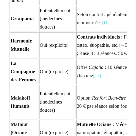
Santé)
Potentiellement
Selon contrat : généralement 
Groupama
(médecines
remboursées
[11]
.
douces)
Contrats individuels
: Forfa
Harmonie
Oui (explicite)
ostéo, étiopathie, etc.) – Bas
Mutuelle
; Base 3 : 3 séances, 50 €/an/
La
Offre
Cajolia
: 10 séances pa
Compagnie
Oui (explicite)
chacune
[13]
.
des Femmes
Potentiellement
Malakoff
Option
Renfort Bien-être
: ~2
(médecines
Humanis
20 € par séance selon formule
douces)
Matmut
Mutuelle Ociane
: Médecines
(Ociane
Oui (explicite)
naturopathie, étiopathie, etc.)