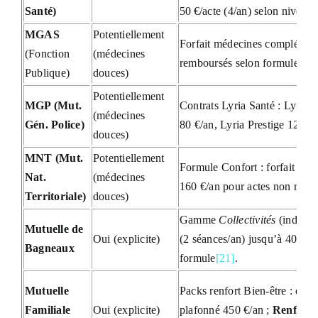
Santé)
50 €/acte (4/an) selon niveau
[
MGAS
Potentiellement
Forfait médecines complément
(Fonction
(médecines
remboursés selon formule (Ni
Publique)
douces)
Potentiellement
MGP (Mut.
Contrats Lyria Santé : Lyria P
(médecines
Gén. Police)
80 €/an, Lyria Prestige 120 €
douces)
MNT (Mut.
Potentiellement
Formule Confort : forfait 50 €
Nat.
(médecines
160 €/an pour actes non remb
Territoriale)
douces)
Gamme
Collectivités
(individu
Mutuelle de
Oui (explicite)
(2 séances/an) jusqu’à 40 €/s
Bagneaux
formule
[21]
.
Mutuelle
Packs renfort Bien-être : ex.
Familiale
Oui (explicite)
plafonné 450 €/an ;
Renfort 