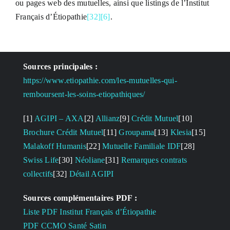
ou pages web des mutuelles, ainsi que listings de l’Institut
Français d’Étiopathie
[32]
[6]
.
Sources principales :
https://www.etiopathie.com/les-mutuelles-qui-
remboursent-les-soins-etiopathiques/
[1]
AGIPI – AXA
[2]
Allianz
[9]
Crédit Mutuel
[10]
Brochure Crédit Mutuel
[11]
Groupama
[13]
Klesia
[15]
Malakoff Humanis
[22]
Mutuelle Familiale IDF
[28]
Swiss Life
[30]
Néoliane
[31]
Remarques contrats
collectifs
[32]
Détail AGIPI
Sources complémentaires PDF :
Liste PDF Institut Français d’Étiopathie
PDF CCMO Santé Satin