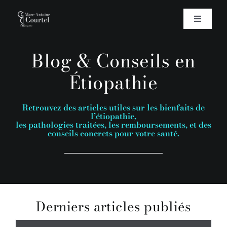
Passer
au
Toggle
Navigatio
contenu
Accueil
Blog & Conseils en
Étiopathie
L’Étiopathie
Retrouvez des articles utiles sur les bienfaits de
Étiopathie et Ostéopathie
l’étiopathie,
les pathologies traitées, les remboursements, et des
conseils concrets pour votre santé.
Biographie
Blog & Conseils
Derniers articles publiés
Contact