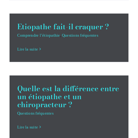
Etiopathe fait-il craquer ?
Comprendre l’étiopathie
,
Questions fréquentes
Lire la suite
Quelle est la différence entre
un étiopathe et un
chiropracteur ?
Questions fréquentes
Lire la suite